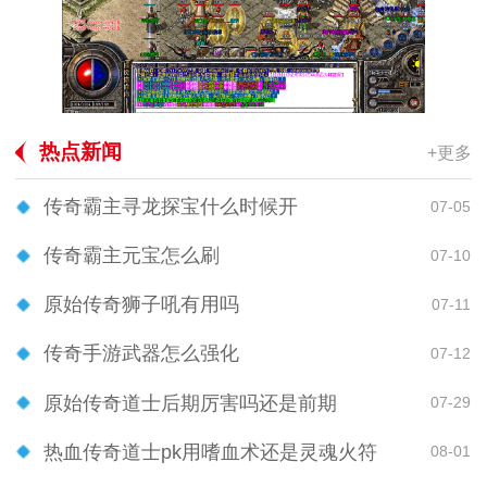
热点新闻
+更多
传奇霸主寻龙探宝什么时候开
07-05
传奇霸主元宝怎么刷
07-10
原始传奇狮子吼有用吗
07-11
传奇手游武器怎么强化
07-12
原始传奇道士后期厉害吗还是前期
07-29
热血传奇道士pk用嗜血术还是灵魂火符
08-01