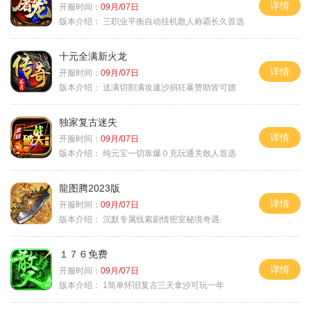
详情
开服时间：
09月/07日
版本介绍：
三职业平衡自动挂机散人称霸长久首选
十元全满新火龙
详情
开服时间：
09月/07日
版本介绍：
送满切割满攻速沙捐狂暴赞助皆可嫖
独家复古迷失
详情
开服时间：
09月/07日
版本介绍：
纯元宝一切靠爆０充玩通关散人首选
龍图腾2023版
详情
开服时间：
09月/07日
版本介绍：
沉默专属线索剧情密室秘境奇遇.
１７６免费
详情
开服时间：
09月/07日
版本介绍：
1简单怀旧复古三天拿沙可玩一年