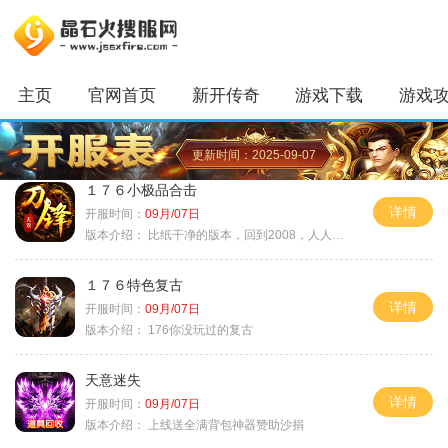
主页
官网首页
新开传奇
游戏下载
游戏
更新时间：2025-09-07
１７６小极品合击
详情
开服时间：
09月/07日
版本介绍：
比纸干净的版本，回到2008，人人平等
１７６特色复古
详情
开服时间：
09月/07日
版本介绍：
176你没玩过的复古
天意迷失
详情
开服时间：
09月/07日
版本介绍：
上线送全满背包神器赞助沙捐