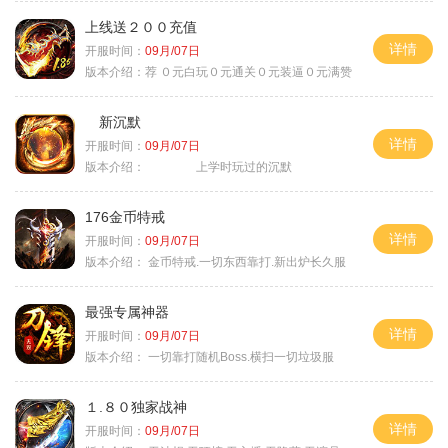
上线送２００充值
详情
开服时间：
09月/07日
版本介绍：
荐 ０元白玩０元通关０元装逼０元满赞
新沉默
详情
开服时间：
09月/07日
版本介绍：
上学时玩过的沉默
176金币特戒
详情
开服时间：
09月/07日
版本介绍：
金币特戒.一切东西靠打.新出炉长久服
最强专属神器
详情
开服时间：
09月/07日
版本介绍：
一切靠打随机Boss.横扫一切垃圾服
１.８０独家战神
详情
开服时间：
09月/07日