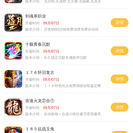
版本介绍：
无沙捐.无顶榜.无主播.无隐藏.无演员
剑魂单职业
详情
开服时间：
09月/07日
版本介绍：
沙奖8888沙捐免费顶赞免费自动挂
十载青春沉默
详情
开服时间：
09月/07日
版本介绍：
长久稳定沉默专属龍华沉默
１７６怀旧复古
详情
开服时间：
09月/07日
版本介绍：
１７６特色玩法免费满级拾取鉴定爽
攻速火龙②合①
详情
开服时间：
09月/07日
版本介绍：
自动捡物＋合成小怪狂爆⑦⑧⑨爆率+９
１８５征战玉兔